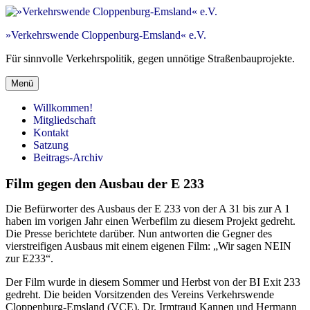
Zum
Inhalt
»Verkehrswende Cloppenburg-Emsland« e.V.
springen
Für sinnvolle Verkehrspolitik, gegen unnötige Straßenbauprojekte.
Menü
Willkommen!
Mitgliedschaft
Kontakt
Satzung
Beitrags-Archiv
Film gegen den Ausbau der E 233
Die Befürworter des Ausbaus der E 233 von der A 31 bis zur A 1
haben im vorigen Jahr einen Werbefilm zu diesem Projekt gedreht.
Die Presse berichtete darüber. Nun antworten die Gegner des
vierstreifigen Ausbaus mit einem eigenen Film: „Wir sagen NEIN
zur E233“.
Der Film wurde in diesem Sommer und Herbst von der BI Exit 233
gedreht. Die beiden Vorsitzenden des Vereins Verkehrswende
Cloppenburg-Emsland (VCE), Dr. Irmtraud Kannen und Hermann