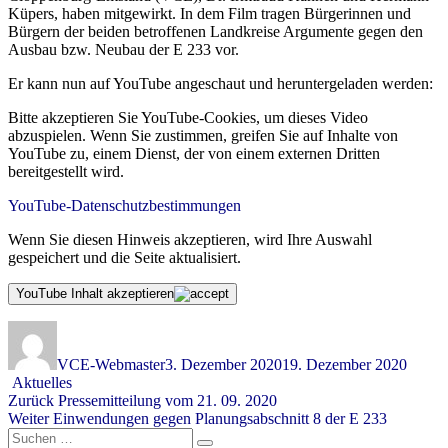
Küpers, haben mitgewirkt. In dem Film tragen Bürgerinnen und
Bürgern der beiden betroffenen Landkreise Argumente gegen den
Ausbau bzw. Neubau der E 233 vor.
Er kann nun auf YouTube angeschaut und heruntergeladen werden:
Bitte akzeptieren Sie YouTube-Cookies, um dieses Video
abzuspielen. Wenn Sie zustimmen, greifen Sie auf Inhalte von
YouTube zu, einem Dienst, der von einem externen Dritten
bereitgestellt wird.
YouTube-Datenschutzbestimmungen
Wenn Sie diesen Hinweis akzeptieren, wird Ihre Auswahl
gespeichert und die Seite aktualisiert.
YouTube Inhalt akzeptieren
Autor
Veröffentlicht
am
VCE-Webmaster
3. Dezember 2020
19. Dezember 2020
Kategorien
Aktuelles
Zurück
Vorheriger
Pressemitteilung vom 21. 09. 2020
Weiter
Nächster
Einwendungen gegen Planungsabschnitt 8 der E 233
Beitrag:
Suchen
Beitrag: