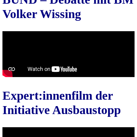
Volker Wissing
Expert:innenfilm der
Initiative Ausbaustopp