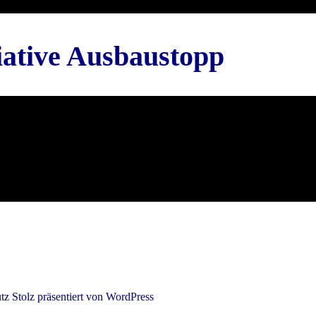
tiative Ausbaustopp
tz
Stolz präsentiert von WordPress