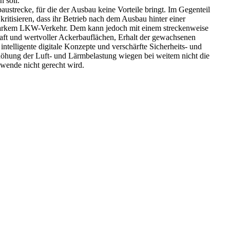
 soll.
strecke, für die der Ausbau keine Vorteile bringt. Im Gegenteil
tisieren, dass ihr Betrieb nach dem Ausbau hinter einer
starkem LKW-Verkehr. Dem kann jedoch mit einem streckenweise
haft und wertvoller Ackerbauflächen, Erhalt der gewachsenen
telligente digitale Konzepte und verschärfte Sicherheits- und
höhung der Luft- und Lärmbelastung wiegen bei weitem nicht die
swende nicht gerecht wird.