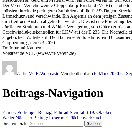
Ressourcen an Geld und Material wirbt ein Förderverein für den Aus
Der Verein Verkehrswende Cloppenburg-Emsland (VCE) diskutierte in s
müssten durch die geringeren Zufahrten auf die E 233 längere Strec
Lärmschutzwand verschwände. Ein Ärgernis an dem jetzigen Zustand
dreistreifigen Ausbau abgeholfen werden. Dies ist eine Forderung de
dörflichen Strukturen und Wälder, Verlagerung von Gütern zurück auf
Geschwindigkeitskontrollen für LKW auf der E 233. Die Nachteile e
angeblichen Vorteile auf. Der Bau einer Autobahn ist ein Dinosaurier
Cloppenburg , den 6.3.2020
Dr. Irmtraud Kannen
Vorsitzende VCE (www.vce-verein.de)
Autor
VCE-Webmaster
Veröffentlicht am
6. März 2020
22. Se
Beitrags-Navigation
Zurück
Vorheriger Beitrag:
Fahrrad-Sternfahrt 19. Oktober
Weiter
Nächster Beitrag:
Leserbrief Flächenverbrauch
Suchen nach:
Suchen