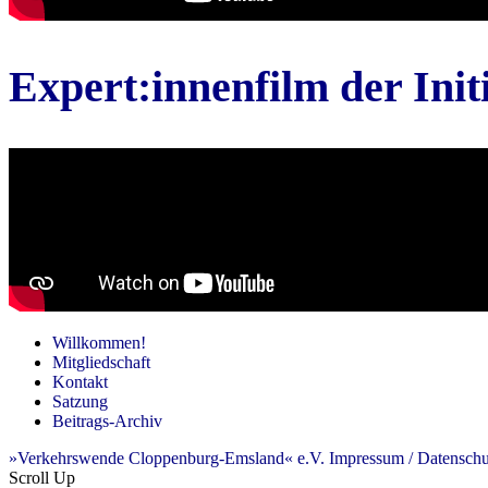
Expert:innenfilm der Ini
Willkommen!
Mitgliedschaft
Kontakt
Satzung
Beitrags-Archiv
»Verkehrswende Cloppenburg-Emsland« e.V.
Impressum / Datenschu
Scroll Up