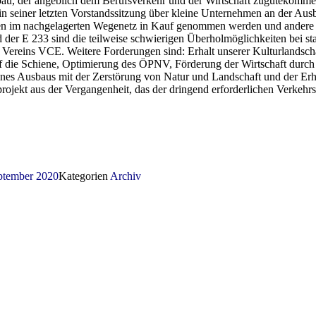
bau, der angeblich dem Berufsverkehr und der Wirtschaft zugutekommen
einer letzten Vorstandssitzung über kleine Unternehmen an der Ausbau
ken im nachgelagerten Wegenetz in Kauf genommen werden und andere kri
 der E 233 sind die teilweise schwierigen Überholmöglichkeiten bei 
s Vereins VCE. Weitere Forderungen sind: Erhalt unserer Kulturlandsc
 die Schiene, Optimierung des ÖPNV, Förderung der Wirtschaft durch in
ines Ausbaus mit der Zerstörung von Natur und Landschaft und der Er
projekt aus der Vergangenheit, das der dringend erforderlichen Verkehr
ptember 2020
Kategorien
Archiv